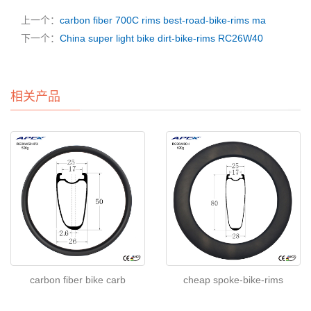
上一个：
carbon fiber 700C rims best-road-bike-rims ma
下一个：
China super light bike dirt-bike-rims RC26W40
相关产品
carbon fiber bike carb
cheap spoke-bike-rims